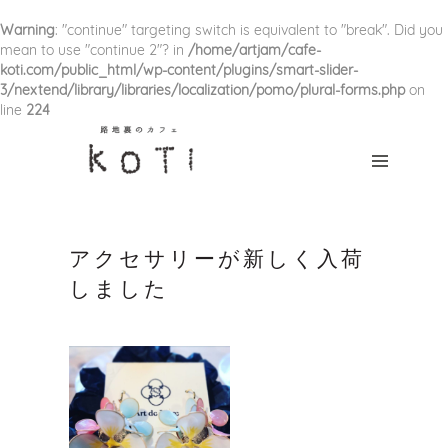
HOME
Warning
: "continue" targeting switch is equivalent to "break". Did you
mean to use "continue 2"? in
/home/artjam/cafe-
CONCEPT
koti.com/public_html/wp-content/plugins/smart-slider-
3/nextend/library/libraries/localization/pomo/plural-forms.php
on
line
224
MENU
NEWS
ACCESS
CONTACT
アクセサリーが新しく入荷
しました
つ
な
が