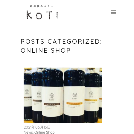
HOME
CONCEPT
MENU
POSTS CATEGORIZED:
NEWS
ONLINE SHOP
ACCESS
CONTACT
つ
な
が
2021年06月15日
News
,
Online Shop