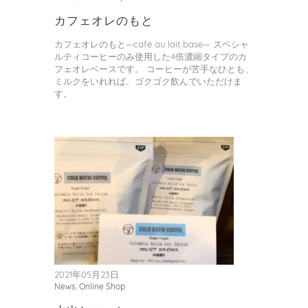
り
カフェオレのもと
カフェオレのもと―café au lait base― スペシャ
ルティコーヒーのみ使用した4倍濃縮タイプのカ
フェオレベースです。 コーヒーが苦手なひとも、
ミルクをいれれば、ゴクゴク飲んでいただけま
す。
2021年05月23日
News
,
Online Shop