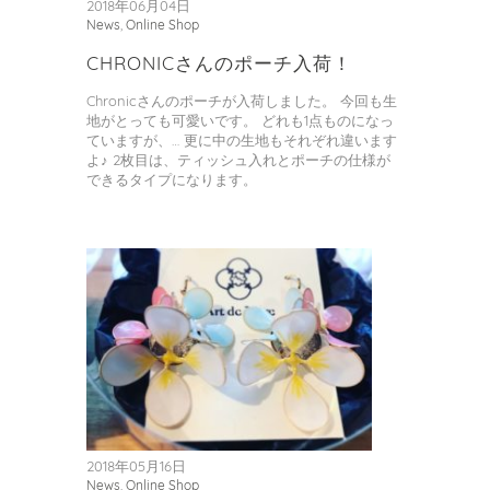
2018年06月04日
News
,
Online Shop
CHRONICさんのポーチ入荷！
Chronicさんのポーチが入荷しました。 今回も生
地がとっても可愛いです。 どれも1点ものになっ
ていますが、… 更に中の生地もそれぞれ違います
よ♪ 2枚目は、ティッシュ入れとポーチの仕様が
できるタイプになります。
2018年05月16日
News
,
Online Shop