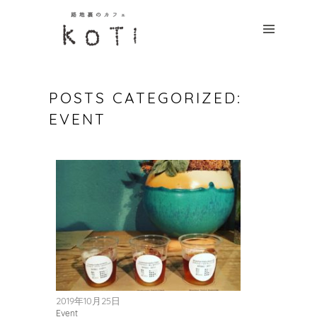
HOME
CONCEPT
MENU
POSTS CATEGORIZED:
NEWS
EVENT
ACCESS
CONTACT
つ
な
が
2019年10月25日
Event