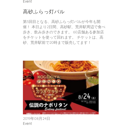
Event
高砂ふらっ灯バル
第5回目となる、高砂ふらっ灯バルが今年も開
催！ 本日より2日間、高砂駅、荒井駅周辺で食べ
歩き、飲み歩きのできます。 60店舗ある参加店
をチケットを使って回れます。 チケットは、高
砂、荒井駅前で20時まで販売してます！
2019年08月24日
Event