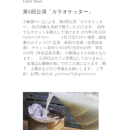
Event
,
News
第6回公演「カラオケッター」
小劇屋Pin-Qによる、第6回公演「カラオケッタ
ー」 生の演劇を高砂で観ていただけます。 店内
でもチケットを購入して頂けます 2019年6月22日
14:00〜/19:30〜 6月23日11:30〜 場所：路地
裏のカフェ KOTI 定員：各回30名様（全席自由
席） チケット:前売り1500円/当日1600円 学生
500円（学生証提示要） ※開場は３０分前となり
ます。 公演日はカフェ営業はしておりません。
会場はお履物を脱いでのご入場になります。靴
下、上履きなどのご準備をお願いします。 ご予
約・お問い合わせ yasuhisa75@gmail.com