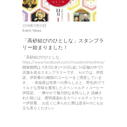
2018年11月01日
Event
,
News
「高砂結びのひとしな」スタンプラ
リー始まりました！
「高砂結びのひとしな」
https://www.facebook.com/musubinohitoshina/
開催期間は 11月1日(木)〜30日(金) 34店舗の中で3
店舗を巡るスタンプラリーです。 kotiでは、伊弉
諾、伊弉冊の2種類のコーヒーをご用意していま
す。 ・幸福度は世界一の男らしさと、野生的でワ
イルドな苦味を重視したスペシャルティコーヒー
伊弉諾。 ・爽やかで魅力的な女性らしさ 洗練さ
れた味には、透明感溢れるスペシャルティコーヒ
ー伊弉冊。 お近くに来られた際は是非kotiにもお
立ち寄りください♪