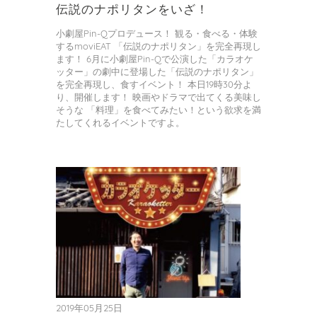
伝説のナポリタンをいざ！
小劇屋Pin-Qプロデュース！ 観る・食べる・体験
するmoviEAT 「伝説のナポリタン」を完全再現し
ます！ 6月に小劇屋Pin-Qで公演した「カラオケ
ッター」の劇中に登場した「伝説のナポリタン」
を完全再現し、食すイベント！ 本日19時30分よ
り、開催します！ 映画やドラマで出てくる美味し
そうな 「料理」を食べてみたい！という欲求を満
たしてくれるイベントですよ。
2019年05月25日