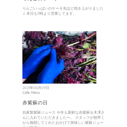
りんごいっぱいのケーキ先ほど焼き上がりました
♫ 本日も11時より営業してます。
2021年06月09日
Cafe
,
Menu
赤紫蘇の日
自家製紫蘇ジュース 今年も新鮮な赤紫蘇を木澤さ
んに入れていただきましたー。 スタッフが朝早く
から格闘してくれたおかげで美味しい紫蘇ジュー