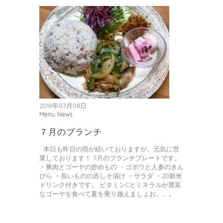
2018年07月08日
Menu
,
News
７月のブランチ
本日も昨日の雨が続いておりますが、元気に営
業しております！ 7月のブランチプレートです。
・豚肉とゴーヤの炒めもの ・ゴボウと人参のきん
ぴら ・長いものの赤しそ漬け ・サラダ ・20穀米
ドリンク付きです。 ビタミンCとミネラルが豊富
なゴーヤを食べて夏を乗り越えましょお。。。