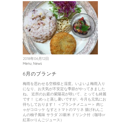
2018年06月12日
Menu
,
News
6月のブランチ
梅雨を思わせる空模様と湿度。いよいよ梅雨入り
になり、お天気が不安定な季節がやってきました
ね。 近所のお庭の紫陽花が咲いて、とっても綺麗
です！ じめっと蒸し暑いですが、今月も元気にお
待ちしております！ ＜ブランチメニュー＞ 肉じ
ゃがコロッケ なすとトマトのマリネ 揚げれんこ
んの柚子風味 サラダ 20穀米 ドリンク付（珈琲or
紅茶orりんごジュース）