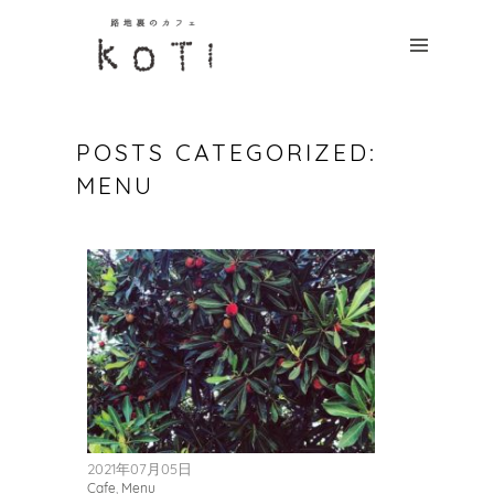
HOME
CONCEPT
MENU
POSTS CATEGORIZED:
NEWS
MENU
ACCESS
CONTACT
つ
な
が
2021年07月05日
Cafe
,
Menu