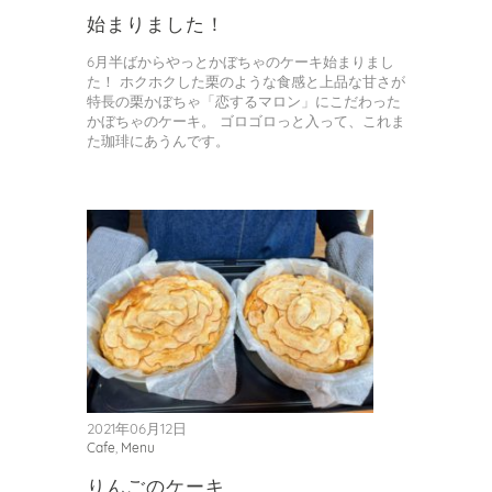
始まりました！
6月半ばからやっとかぼちゃのケーキ始まりまし
た！ ホクホクした栗のような食感と上品な甘さが
特長の栗かぼちゃ「恋するマロン」にこだわった
かぼちゃのケーキ。 ゴロゴロっと入って、これま
た珈琲にあうんです。
2021年06月12日
Cafe
,
Menu
りんごのケーキ