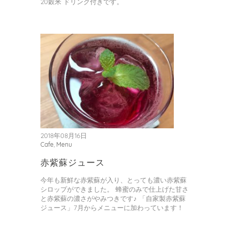
20穀米 ドリンク付きです。
2018年08月16日
Cafe
,
Menu
赤紫蘇ジュース
今年も新鮮な赤紫蘇が入り、とっても濃い赤紫蘇
シロップができました。 蜂蜜のみで仕上げた甘さ
と赤紫蘇の濃さがやみつきです♪ 「自家製赤紫蘇
ジュース」7月からメニューに加わっています！