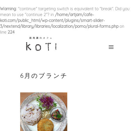
HOME
Warning
: "continue" targeting switch is equivalent to "break". Did you
mean to use "continue 2"? in
/home/artjam/cafe-
CONCEPT
koti.com/public_html/wp-content/plugins/smart-slider-
3/nextend/library/libraries/localization/pomo/plural-forms.php
on
line
224
MENU
NEWS
ACCESS
CONTACT
6月のブランチ
つ
な
が