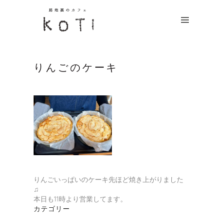
HOME
CONCEPT
MENU
りんごのケーキ
NEWS
ACCESS
CONTACT
りんごいっぱいのケーキ先ほど焼き上がりました
つ
♫
な
本日も11時より営業してます。
が
カテゴリー